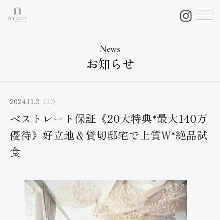
チャペル＆会場＆付帯設備
Chapel & Party space
News
お知らせ
フォトギャラリー
Photo Gallery
ブライダルフェア
2024.11.2（土）
Bridal fair
ベストレート保証《20大特典*最大140万
料金プラン
優待》好立地＆貸切邸宅で上質W*絶品試
Bridal plan
食
結婚式当日のおもてなし
Weddingday
私たちの想い
Thought
口コミ