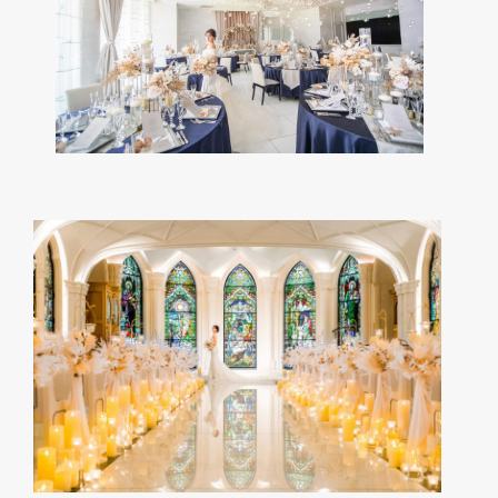
Reviews
ドレス
Dress
料理・ケーキ
Cuisine & Sweets
ベストレート保証
Best rate guarantee
ウェディングレポート
Wedding Report
アクセス&ロケーション
Access & Location
お知らせ
News
よくあるご質問