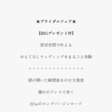
FAQ
見学予約
★ブライダルフェア★
Reserve
お問い合わせ
【BIGプレゼント付】
Contact
貸切空間で叶える
資料請求
おもてなしウェディングをまるごと体験
プライバシーポリシー
運営会社
・・・・・・・・・・・・・・
扉が開いた瞬間息をのむ大聖堂
憧れのドレスで歩く
22ｍのロングバージンロード