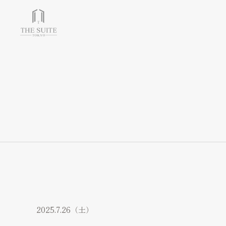
チャペル＆会場＆付帯設備
Chapel & Party space
フォトギャラリー
Photo Gallery
ブライダルフェア
Bridal fair
料金プラン
2025.7.26（土）
Bridal plan