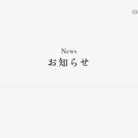
03
ウェディングレポート
Wedding Report
News
お知らせ
アクセス&ロケーショ
Access & Location
お知らせ
News
よくあるご質問
FAQ