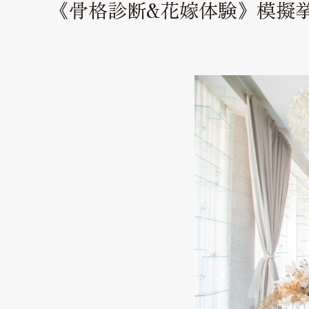
《骨格診断&花嫁体験》模擬挙式
結婚式当日のおもてなし
Weddingday
私たちの想い
Thought
口コミ
Reviews
ドレス
Dress
料理・ケーキ