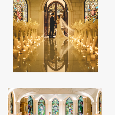
Reviews
ドレス
Dress
料理・ケーキ
Cuisine & Sweets
ベストレート保証
Best rate guarantee
ウェディングレポート
Wedding Report
アクセス&ロケーション
Access & Location
お知らせ
News
よくあるご質問