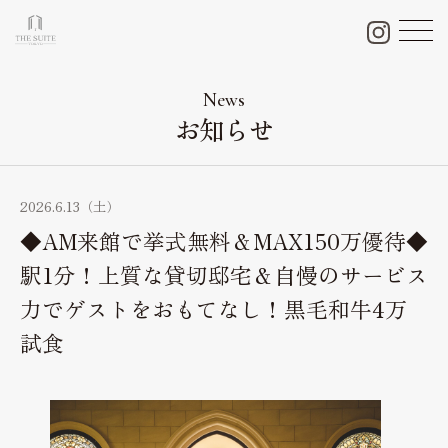
チャペル＆会場＆付帯設備
Chapel & Party space
News
お知らせ
フォトギャラリー
Photo Gallery
ブライダルフェア
2026.6.13（土）
Bridal fair
◆AM来館で挙式無料＆MAX150万優待◆
料金プラン
駅1分！上質な貸切邸宅＆自慢のサービス
Bridal plan
力でゲストをおもてなし！黒毛和牛4万
結婚式当日のおもてなし
試食
Weddingday
私たちの想い
Thought
口コミ