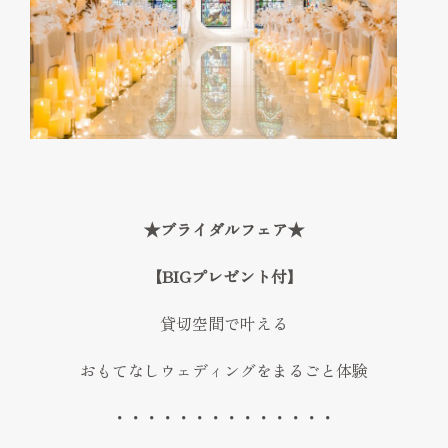
FAQ
見学予約
Reserve
お問い合わせ
Contact
資料請求
★ブライダルフェア★
プライバシーポリシー
運営会社
【BIGプレゼント付】
貸切空間で叶える
おもてなしウェディングをまるごと体験
・・・・・・・・・・・・・・