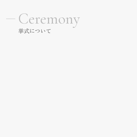
Cuisine & Sweets
Ceremony
ベストレート保証
挙式について
Best rate guarantee