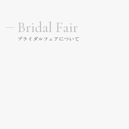
結婚式当日のおもてなし
Bridal Fair
Weddingday
ブライダルフェアについて
私たちの想い
Thought
口コミ
Reviews
ドレス
Dress
料理・ケーキ