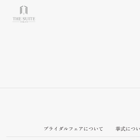
チャペル＆会場＆付帯設備
Chapel & Party space
フォトギャラリー
Photo Gallery
ブライダルフェア
Bridal fair
料金プラン
ブライダルフェアについて
挙式につ
Bridal plan