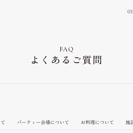
03
ウェディングレポート
Wedding Report
FAQ
よくあるご質問
アクセス&ロケーショ
Access & Location
お知らせ
News
よくあるご質問
いて
パーティー会場について
お料理について
施
FAQ