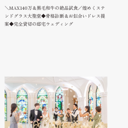
＼MAX140万＆黒毛和牛の絶品試食／煌めくステ
ンドグラス大聖堂◆骨格診断＆お似合いドレス提
案◆完全貸切の邸宅ウェディング