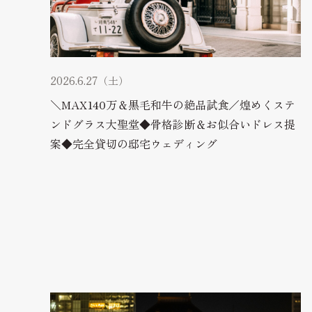
2026.6.27（土）
＼MAX140万＆黒毛和牛の絶品試食／煌めくステ
ンドグラス大聖堂◆骨格診断＆お似合いドレス提
案◆完全貸切の邸宅ウェディング