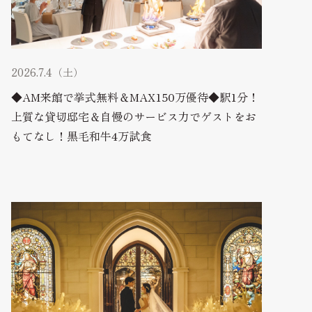
2026.7.4（土）
◆AM来館で挙式無料＆MAX150万優待◆駅1分！
上質な貸切邸宅＆自慢のサービス力でゲストをお
もてなし！黒毛和牛4万試食