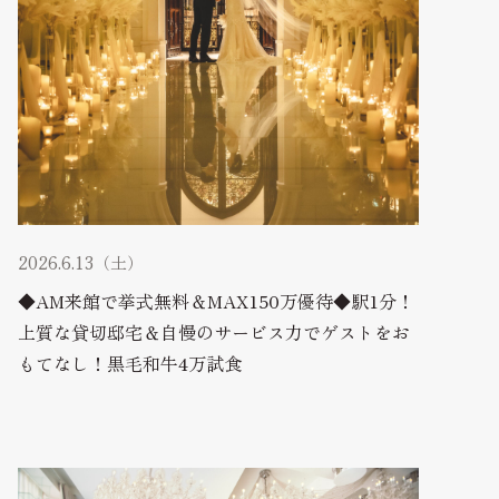
2026.6.13（土）
◆AM来館で挙式無料＆MAX150万優待◆駅1分！
上質な貸切邸宅＆自慢のサービス力でゲストをお
もてなし！黒毛和牛4万試食