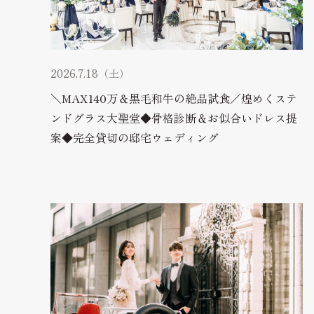
2026.7.18（土）
＼MAX140万＆黒毛和牛の絶品試食／煌めくステ
ンドグラス大聖堂◆骨格診断＆お似合いドレス提
案◆完全貸切の邸宅ウェディング