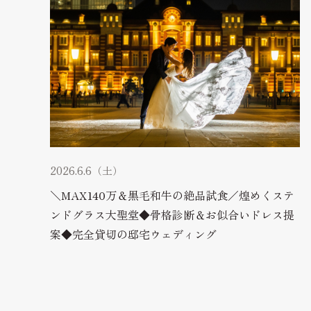
2026.6.6（土）
＼MAX140万＆黒毛和牛の絶品試食／煌めくステ
ンドグラス大聖堂◆骨格診断＆お似合いドレス提
案◆完全貸切の邸宅ウェディング