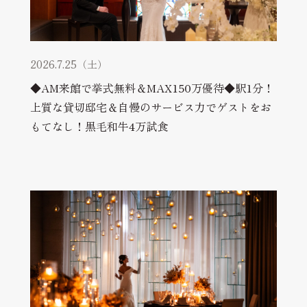
2026.7.25（土）
◆AM来館で挙式無料＆MAX150万優待◆駅1分！
上質な貸切邸宅＆自慢のサービス力でゲストをお
もてなし！黒毛和牛4万試食