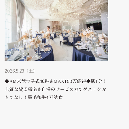
2026.5.23（土）
◆AM来館で挙式無料＆MAX150万優待◆駅1分！
上質な貸切邸宅＆自慢のサービス力でゲストをお
もてなし！黒毛和牛4万試食